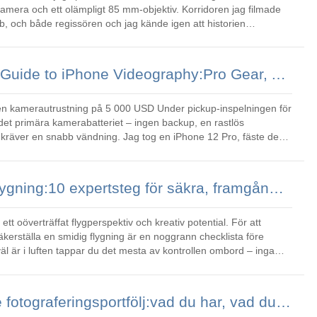
amera och ett olämpligt 85 mm-objektiv. Korridoren jag filmade
, och både regissören och jag kände igen att historien
ögonblicket va
The Ultimate 2026 Guide to iPhone Videography:Pro Gear, Accessories and Apps
stning på 5 000 USD Under pickup-inspelningen för
 det primära kamerabatteriet – ingen backup, en rastlös
kräver en snabb vändning. Jag tog en iPhone 12 Pro, fäste den
fortsat
Behärskning före flygning:10 expertsteg för säkra, framgångsrika droneflygningar
ett oöverträffat flygperspektiv och kreativ potential. För att
äkerställa en smidig flygning är en noggrann checklista före
äl är i luften tappar du det mesta av kontrollen ombord – inga
Bygga en vinnande fotograferingsportfölj:vad du har, vad du behöver och vad kunder verkligen önskar