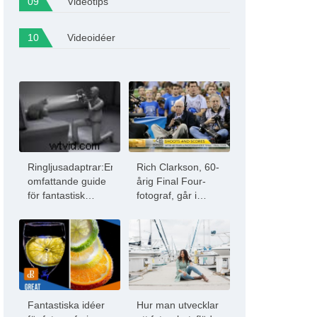
Videotips
Videoidéer
Ringljusadaptrar:En
Rich Clarkson, 60-
omfattande guide
årig Final Four-
för fantastisk
fotograf, går i
fotografering och
pension efter
video
årtionden av att
fånga
marsgalenskapen
Fantastiska idéer
Hur man utvecklar