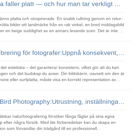
Varför resefoton ofta faller platt — och hur man tar verkligt minnesvärda bilder
 känns platta och oinspirerade. En snabb rullning genom en retur-
ötta bilder:ett landmärke från en rak vinkel, en bred middagsbild
 en beige suddighet av en annars levande scen. Det är inte ett
Master Monitor-kalibrering för fotografer:Uppnå konsekvent, exakt färg varje gång
et estetiska – det garanterar konsistens, vilket gör att du kan
skap du avser. Din bildskärm, oavsett om den är
phone eller surfplatta, måste visa en korrekt representation av
Ultimate Backyard Bird Photography:Utrustning, inställningar och inställningar för fantastiska resultat
skar naturfotografering försöker fånga fåglar på sina egna
pp efter några försök. Med lite förberedelser kan du skapa en
on som förvandlar din trädgård till en professionell
anliga utmanin