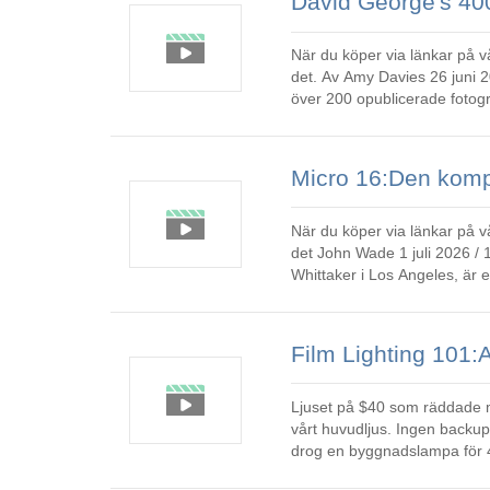
När du köper via länkar på vå
det. Av Amy Davies 26 juni 2026 / 10:30 BST David Georges nya bok, Iperfect , visar upp
över 200 opublicerade fotogr
hundraårig tryc
När du köper via länkar på vå
det John Wade 1 juli 2026 / 10:30 BST • 30 juni 2026 / 09:50 BST Micro 16, producerad av
Whittaker i Los Angeles, är
mm – mindre än ett pake
Ljuset på $40 som räddade min film Tre timmar efter att skjuta Blood Bu
vårt huvudljus. Ingen backu
drog en byggnadslampa för 4
den från en vit vägg med s