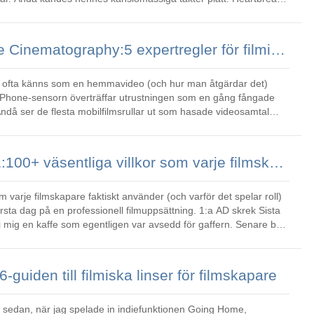
se; i
Master Smartphone Cinematography:5 expertregler för filmisk mobilvideo
r ofta känns som en hemmavideo (och hur man åtgärdar det)
Phone-sensorn överträffar utrustningen som en gång fångade
Ändå ser de flesta mobilfilmsrullar ut som hasade videosamtal
na är inst
Filmset Jargon 101:100+ väsentliga villkor som varje filmskapare bör känna till
 varje filmskapare faktiskt använder (och varför det spelar roll)
rsta dag på en professionell filmuppsättning. 1:a AD skrek Sista
l i mig en kaffe som egentligen var avsedd för gaffern. Senare bad
guiden till filmiska linser för filmskapare