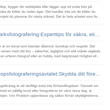
öllop, bygger din webbplats eller lägger upp ett enda foto på
u redan äger. Det handlar inte om de bilder du
projekt du planerar för nästa månad. Det är hela arbetet som finns
Att bemästra vildmarksfotografering:Experttips för säkra, etiska och fantastiska bilder
r är en konst som blandar tålamod, kunskap och respekt. Det
a ramen med rätt lins – säkerhet, laglighet och etik måste vägleda
 en erfaren fotograf eller en hobby med begränsad rörlighet eller
Det väsentliga bröllopsfotograferingsavtalet:Skydda ditt företag och dina kunder
 med en pålitlig kund eller fotograferar en väns stora dag, är
lan förrän skyldigheterna