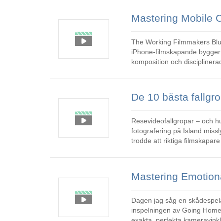
The Working Filmmakers Blueprint
iPhone-filmskapande bygger på
komposition och discipliner
stort dynamiskt omfång, men
Resevideofallgropar – och hur jag lä
fotografering på Island miss
trodde att riktiga filmskapar
kommande fyra dagarna med 
Dagen jag såg en skådespelare förs
inspelningen av Going Home ”
exakta, perfekta kameravinklar.