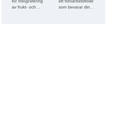
för fotografering
ett fotoarbetsflöde
av frukt- och
som bevarar dina
grönsaksstilleben
bilder