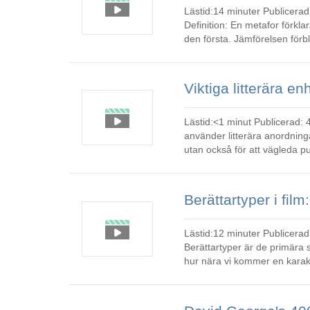
Lästid:14 minuter Publicerad: 12 februari 2024 | Senast uppdaterad: 1 juli 2026 Översikt
Definition: En metafor förkl
den första. Jämförelsen förblir
karaktär beskriver en
Lästid:<1 minut Publicerad: 4 juli 2024 | Senast uppdaterad: 3 oktober 2025 Manusförfattare
använder litterära anordning
utan också för att vägleda p
överraskning i en enda rad a
Lästid:12 minuter Publicerad: 17 juli 2024 | Senast uppdaterad: 2 juli 2026 Översikt Definition:
Berättartyper är de primära 
hur nära vi kommer en karaktärs
har sett tidiga