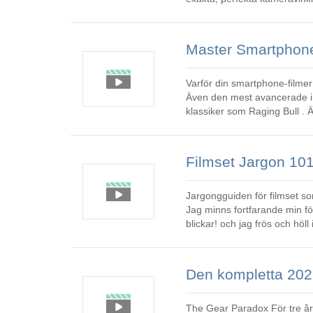
verkade som en mild besvikel
Varför din smartphone-filme
Även den mest avancerade i
klassiker som Raging Bull . 
eftersom fabriksinställningar
Jargongguiden för filmset som
Jag minns fortfarande min fö
blickar! och jag frös och höl
någon om pinnar
Den kompletta 2026-
The Gear Paradox För tre år sedan, när jag spelade in indiefunktionen Going Home,