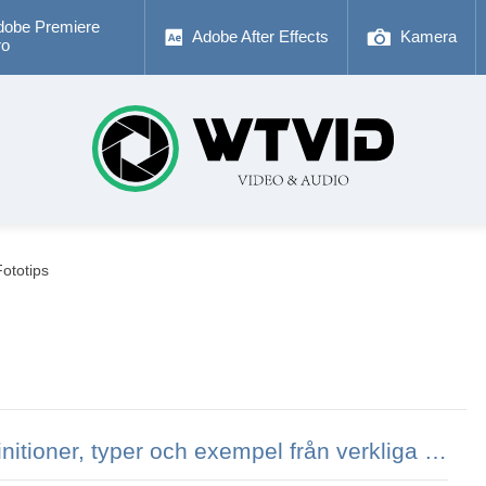
dobe Premiere
Adobe After Effects
Kamera
ro
Fototips
Metaforer i film:definitioner, typer och exempel från verkliga världen