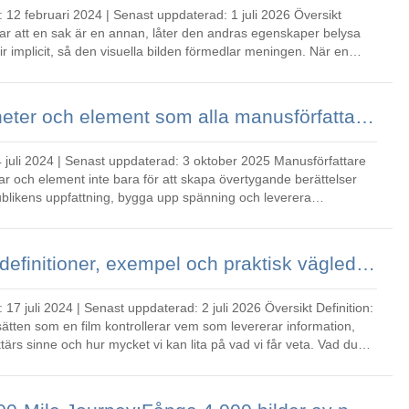
arar att en sak är en annan, låter den andras egenskaper belysa
 implicit, så den visuella bilden förmedlar meningen. När en
Viktiga litterära enheter och element som alla manusförfattare behöver
ar och element inte bara för att skapa övertygande berättelser
ublikens uppfattning, bygga upp spänning och leverera
v d
Berättartyper i film:definitioner, exempel och praktisk vägledning
sätten som en film kontrollerar vem som levererar information,
 sinne och hur mycket vi kan lita på vad vi får veta. Vad du