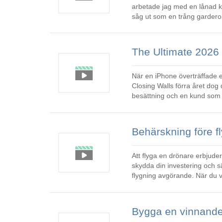
arbetade jag med en lånad k
såg ut som en trång garderob
förvrängdes av fel glas. Det 
När en iPhone överträffade en kamerautru
Closing Walls förra året dog
besättning och en kund som 
på en budgetstabilisator och 
Att flyga en drönare erbjuder 
skydda din investering och s
flygning avgörande. När du v
justeringar av stöd, inga f