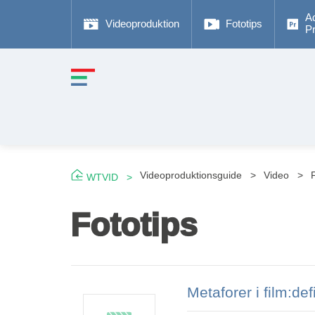
A
Videoproduktion
Fototips
P
Videoproduktionsguide
Video
WTVID
Fototips