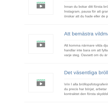
Innan du bokar ditt första br
Instagram, pausa för att granska de bilder d
önskar att du hade eller de 
i dina hårddiskar, kam
Att komma närmare vilda dju
handlar inte bara om att fyll
varje steg. Oavsett om du är
budget, kommer de här b
\n\n I alla bröllopsfotograferingsföretag är ett skriftligt avtal inte förhandlingsbart. Oavsett om
du precis har börjat, arbetar
kontraktet den första skyddslinjen. \n\n Problem uppenbarar sig säl
är oklara. Nä