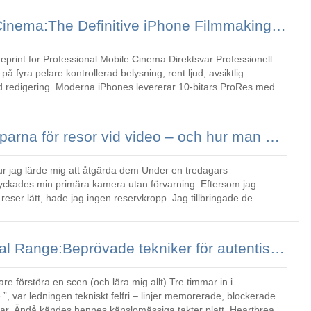
Mastering Mobile Cinema:The Definitive iPhone Filmmaking Guide (2026)
 for Professional Mobile Cinema Direktsvar Professionell
 fyra pelare:kontrollerad belysning, rent ljud, avsiktlig
ad redigering. Moderna iPhones levererar 10-bitars ProRes med
 bilder
De 10 bästa fallgroparna för resor vid video – och hur man undviker dem
rde mig att åtgärda dem Under en tredagars
lyckades min primära kamera utan förvarning. Eftersom jag
e reser lätt, hade jag ingen reservkropp. Jag tillbringade de
att filma på en G
Mastering Emotional Range:Beprövade tekniker för autentiskt skådespeleri
töra en scen (och lära mig allt) Tre timmar in i
, var ledningen tekniskt felfri – linjer memorerade, blockerade
 Ändå kändes hennes känslomässiga takter platt. Heartbreak