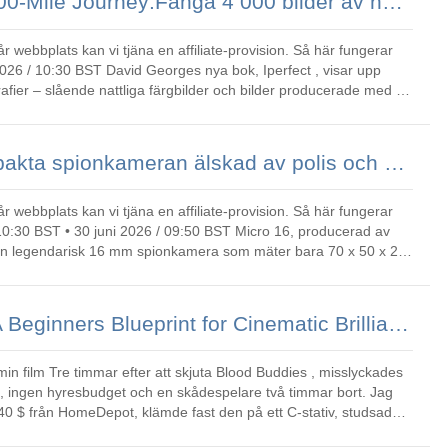
David George's 4000-Mile Journey:Fånga 4 000 bilder av norra Englands industrilandskap
r webbplats kan vi tjäna en affiliate-provision. Så här fungerar
afier – slående nattliga färgbilder och bilder producerade med en
Micro 16:Den kompakta spionkameran älskad av polis och detektivbyråer
r webbplats kan vi tjäna en affiliate-provision. Så här fungerar
 en legendarisk 16 mm spionkamera som mäter bara 70 x 50 x 25
Film Lighting 101:A Beginners Blueprint for Cinematic Brilliance (2026)
ddies , misslyckades
p, ingen hyresbudget och en skådespelare två timmar bort. Jag
0 $ från HomeDepot, klämde fast den på ett C-stativ, studsade
kum