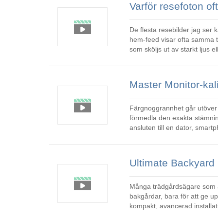
De flesta resebilder jag ser
hem-feed visar ofta samma tr
som sköljs ut av starkt ljus eller
misslyckande av
Färgnoggrannhet går utöver d
förmedla den exakta stämningen och det bud
ansluten till en dator, smart
nyanser, mättnad, tonali
Många trädgårdsägare som äl
bakgårdar, bara för att ge u
kompakt, avancerad installati
fågelfotograferingsstudio. V