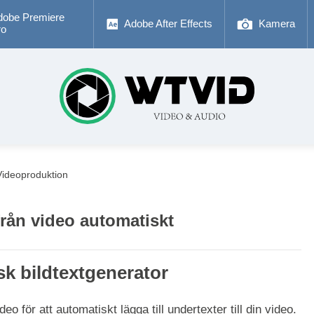
dobe Premiere
Adobe After Effects
Kamera
ro
Videoproduktion
från video automatiskt
k bildtextgenerator
eo för att automatiskt lägga till undertexter till din video.