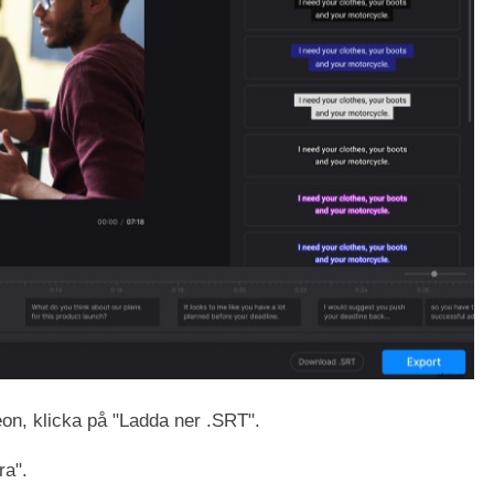
on, klicka på "Ladda ner .SRT".
ra".