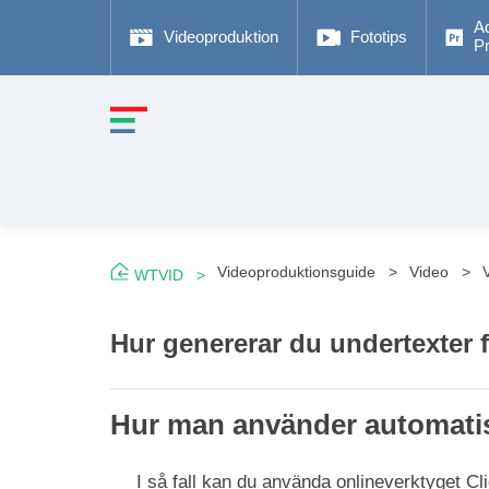
A
Videoproduktion
Fototips
P
Videoproduktionsguide
Video
WTVID
Hur genererar du undertexter 
Hur man använder automatis
I så fall kan du använda onlineverktyget Clid